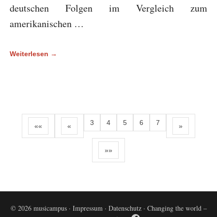
deutschen Folgen im Vergleich zum
amerikanischen …
Weiterlesen →
3
4
5
6
7
««
«
»
»»
© 2026 musicampus ·
Impressum
·
Datenschutz
· Changing the world –