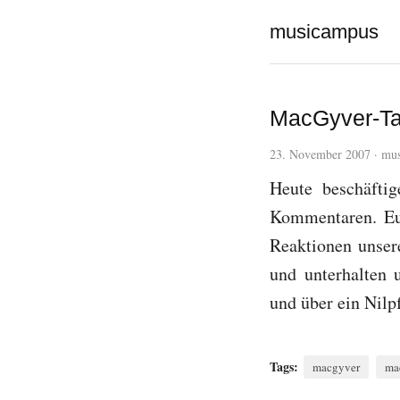
musicampus
MacGyver-Tag
23. November 2007
·
mus
Heute beschäft
Kommentaren. Eue
Reaktionen unser
und unterhalten 
und über ein Nilp
Tags:
macgyver
ma