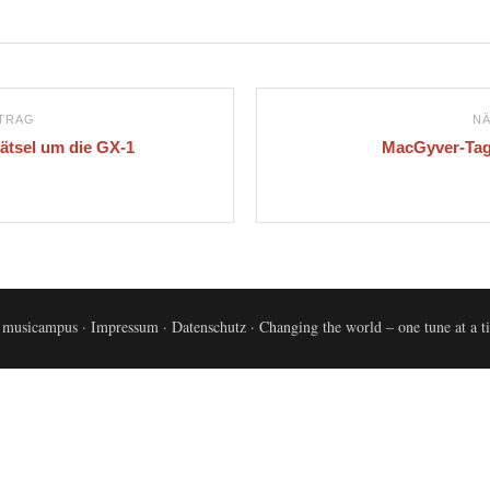
ITRAG
NÄ
ätsel um die GX-1
MacGyver-Tag 
 musicampus ·
Impressum
·
Datenschutz
· Changing the world – one tune at a 