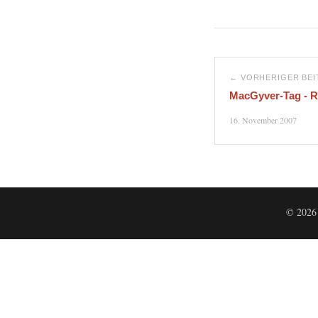
← VORHERIGER BE
MacGyver-Tag - R
16. November 2007
© 2026