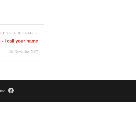
CHSTER BEITRAG →
- I call your name
30. November 2007
time