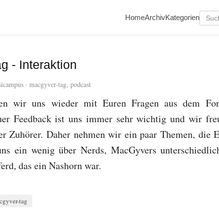
Home
Archiv
Kategorien
 - Interaktion
icampus
·
macgyver-tag
,
podcast
igen wir uns wieder mit Euren Fragen aus dem Fo
r Feedback ist uns immer sehr wichtig und wir fre
er Zuhörer. Daher nehmen wir ein paar Themen, die Eu
uns ein wenig über Nerds, MacGyvers unterschiedli
ferd, das ein Nashorn war.
cgyver-tag