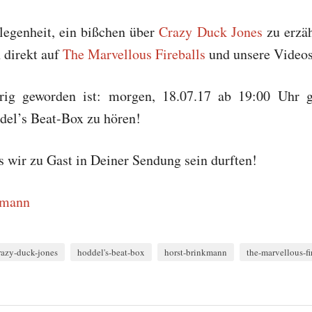
legenheit, ein bißchen über
Crazy Duck Jones
zu erzäh
h direkt auf
The Marvellous Fireballs
und unsere Videos
erig geworden ist: morgen, 18.07.17 ab 19:00 Uhr g
del’s Beat-Box zu hören!
s wir zu Gast in Deiner Sendung sein durften!
kmann
razy-duck-jones
hoddel's-beat-box
horst-brinkmann
the-marvellous-fi