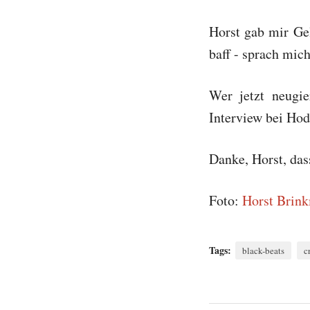
Horst gab mir Ge
baff - sprach mic
Wer jetzt neugi
Interview bei Hod
Danke, Horst, das
Foto:
Horst Brin
Tags:
black-beats
c