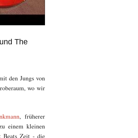
 und The
mit den Jungs von
Proberaum, wo wir
inkmann
, früherer
 zu einem kleinen
 Beats Zeit - die