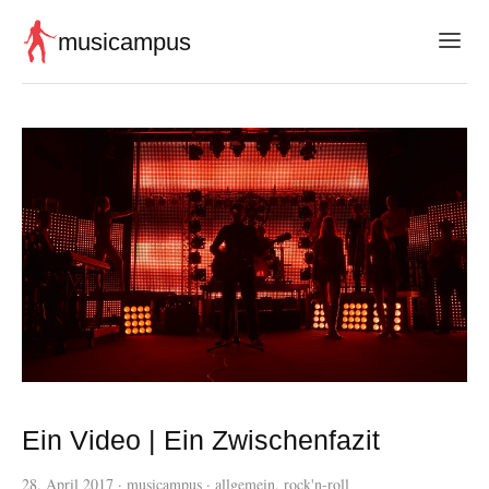
musicampus
Ein Video | Ein Zwischenfazit
28. April 2017
·
musicampus
·
allgemein
,
rock'n-roll